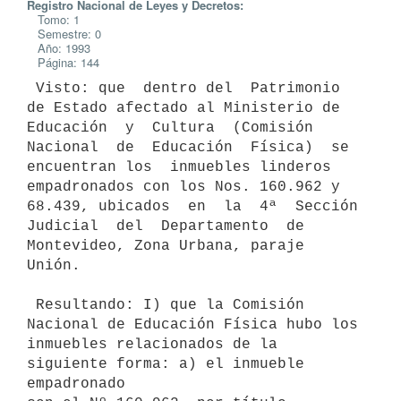
Registro Nacional de Leyes y Decretos:
Tomo: 1
Semestre: 0
Año: 1993
Página: 144
 Visto: que  dentro del  Patrimonio 
de Estado afectado al Ministerio de

Educación  y  Cultura  (Comisión  
Nacional  de  Educación  Física)  se

encuentran los  inmuebles linderos 
empadronados con los Nos. 160.962 y

68.439, ubicados  en  la  4ª  Sección  
Judicial  del  Departamento  de

Montevideo, Zona Urbana, paraje 
Unión.

 Resultando: I) que la Comisión 
Nacional de Educación Física hubo los

inmuebles relacionados de la 
siguiente forma: a) el inmueble 
empadronado
