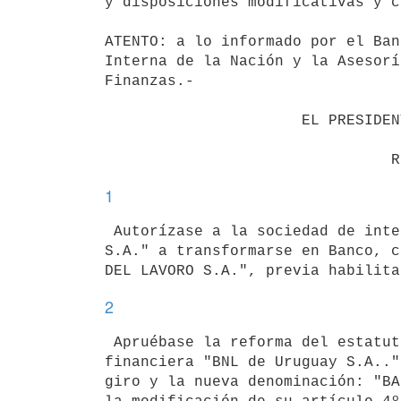
y disposiciones modificativas y c
ATENTO: a lo informado por el Ban
Interna de la Nación y la Asesorí
Finanzas.-

                      EL PRESIDENTE DE LA REPUBLICA                       

1
 Autorízase a la sociedad de intermediación financiera "BNL de Uruguay 

S.A." a transformarse en Banco, c
2
 Apruébase la reforma del estatuto de la sociedad de intermediación 

financiera "BNL de Uruguay S.A.."
giro y la nueva denominación: "BA