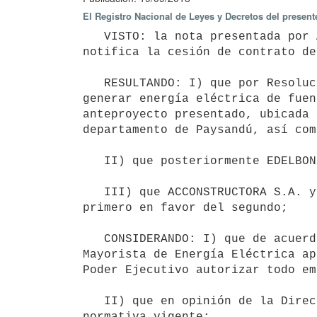
El Registro Nacional de Leyes y Decretos del presen
   VISTO: la nota presentada por ACCONSTRUCTORA S.A. de fecha 11 de mayo de 2018, en virtud de la cual se 
notifica la cesión de contrato de
   RESULTANDO: I) que por Resolución del Poder Ejecutivo de 14 de julio de 2014, se autorizó a EDELBON S.A. a 
generar energía eléctrica de fuen
anteproyecto presentado, ubicada 
departamento de Paysandú, así com
   II) que posteriormente EDELBON S.A. pasó a denominarse ACCONSTRUCTORA S.A;

   III) que ACCONSTRUCTORA S.A. y GILPYN S.A. solicitan la cesión de la autorización de generación dada al 
primero en favor del segundo;

   CONSIDERANDO: I) que de acuerdo a lo establecido en los artículo 53 y 54 del Reglamento del Mercado 
Mayorista de Energía Eléctrica ap
Poder Ejecutivo autorizar todo em
   II) que en opinión de la Dirección Nacional de Energía se han cumplido con los requisitos exigidos por la 
normativa vigente;
