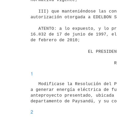
   III) que manteniéndose las condiciones del proyecto anteriormente autorizado, se procederá a modificar la 
autorización otorgada a EDELBON S
   ATENTO: a lo expuesto, y lo previsto por el Decreto-Ley N° 14.694 de 1° de setiembre de 1977, la Ley N° 
16.832 de 17 de junio de 1997, el
de febrero de 2010;

                      EL PRESIDENTE DE LA REPÚBLICA

1
   Modificase la Resolución del Poder Ejecutivo de 14 de julio de 2014 en el sentido de autorizar a GILPYN S.A 
a generar energía eléctrica de fu
anteproyecto presentado, ubicada 
2