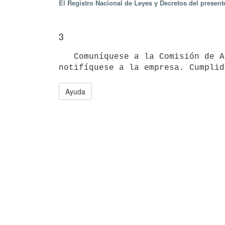
El Registro Nacional de Leyes y Decretos del presen
3
   Comuníquese a la Comisión de Aplicación y al Ministerio de Industria, Energía y Minería a sus efectos y 
Ayuda