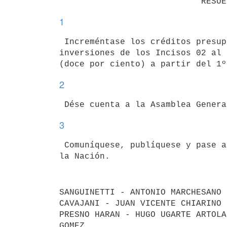
1
 Increméntase los créditos presupuestales de funcionamiento y de

inversiones de los Incisos 02 al 
2
3
 Comuníquese, publíquese y pase a sus efectos a la Contaduría General de

SANGUINETTI - ANTONIO MARCHESANO 
CAVAJANI - JUAN VICENTE CHIARINO 
PRESNO HARAN - HUGO UGARTE ARTOLA