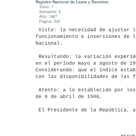
Registro Nacional de Leyes y Decretos:
Tomo: 1
Semestre: 2
Año: 1987
Página: 532
 Visto: la necesidad de ajustar los créditos presupuestales de

funcionamiento e inversiones de l
Nacional.

 Resultando: la variación experimentada en el nivel de precios al consumo

en el período mayo a agosto de 198
Considerando: que el índice estab
con las disponibilidades de las f
 Atento: a lo establecido por los artículos 69, 70 y 82 de la ley 15.809,

de 8 de abril de 1986,

 El Presidente de la República, actuando en Consejo de Ministros
