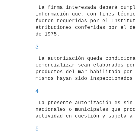
 La firma interesada deberá cumplir con todas las obligaciones de

información que, con fines técnic
fueren requeridas por el Institut
atribuciones conferidas por el de
3
 La autorización queda condicionada a que los productos de la pesca a

comercializar sean elaborados por
productos del mar habilitada por 
mismos hayan sido inspeccionados 
4
 La presente autorización es sin perjuicio de las habilitaciones

nacionales o municipales que proc
actividad en cuestión y sujeta a 
5