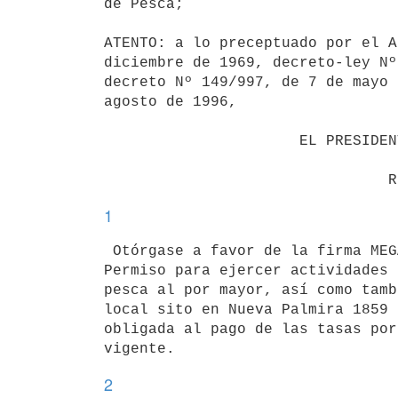
de Pesca;

ATENTO: a lo preceptuado por el A
diciembre de 1969, decreto-ley Nº
decreto Nº 149/997, de 7 de mayo 
agosto de 1996,

                      EL PRESIDENTE DE LA REPUBLICA

1
 Otórgase a favor de la firma MEGA TRADING LTDA., el correspondiente

Permiso para ejercer actividades 
pesca al por mayor, así como tamb
local sito en Nueva Palmira 1859 
obligada al pago de las tasas por
2