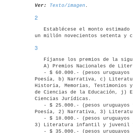
Ver:
Texto/imagen
2
   Establécese el monto estimado para premios a la labor literaria en la suma de $ 1.974.000 (pesos uruguayos 
3
   Fíjanse los premios de la siguiente manera:

   A) Premios Nacionales de Literatura:

   - $ 60.000.- (pesos uruguayos sesenta mil) a cada uno de los premios nacionales las obras éditas en: a) 
Poesía, b) Narrativa, c) Literatu
Historia, Memorias, Testimonios y
de Ciencias de la Educación, j) E
Ciencias Jurídicas.

   - $ 25.000.- (pesos uruguayos veinticinco mil) a cada uno de los segundos premios de obras éditas en: 1) 
Poesía, 2) Narrativa, 3) Literatu
   - $ 18.000.- (pesos uruguayos dieciocho mil) a un tercer premio de obras éditas en 1) Poesía, 2) Narrativa, 
3) Literatura infantil y juvenil 
   - $ 35.000.- (pesos uruguayos treinta y cinco mil) y $ 15.000 (pesos uruguayos quince mil) destinado a 