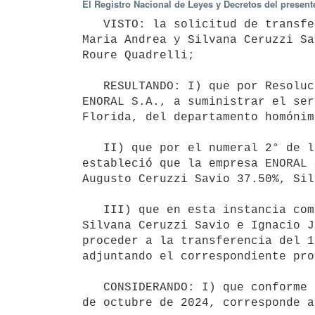
El Registro Nacional de Leyes y Decretos del present
   VISTO: la solicitud de transferencia de titularidad de las acciones que son titulares Marcelo Augusto, 
Maria Andrea y Silvana Ceruzzi Sa
Roure Quadrelli;

   RESULTANDO: I) que por Resolución del Poder Ejecutivo N° 545/993, de 2 de julio de 1993, se autorizó a 
ENORAL S.A., a suministrar el ser
Florida, del departamento homónimo
   II) que por el numeral 2° de la Resolución del Poder Ejecutivo N° 955/020, de 23 de diciembre de 2020, se 
estableció que la empresa ENORAL 
Augusto Ceruzzi Savio 37.50%, Sil
   III) que en esta instancia comparecen Marcelo Roberto Méndez Cabrera, Marcelo Augusto, María Andrea y 
Silvana Ceruzzi Savio e Ignacio J
proceder a la transferencia del 1
adjuntando el correspondiente pro
   CONSIDERANDO: I) que conforme a lo establecido en el inciso 1° del artículo 21 de la Ley N° 20.383, de 16 
de octubre de 2024, corresponde a