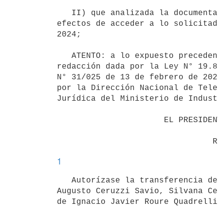
   II) que analizada la documentación agregada, la parte interesada ha cumplido con los requisitos exigidos a 
efectos de acceder a lo solicitad
2024;

   ATENTO: a lo expuesto precedentemente, a lo dispuesto por Ley N° 17.296 de 21 de febrero de 2001, en la 
redacción dada por la Ley N° 19.8
N° 31/025 de 13 de febrero de 202
por la Dirección Nacional de Tele
Jurídica del Ministerio de Indust
                      EL PRESIDENTE DE LA REPÚBLICA

1
   Autorízase la transferencia de titularidad del 100% de las acciones que Roberto Méndez Cabrera, Marcelo 
Augusto Ceruzzi Savio, Silvana Ce