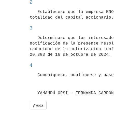
2
   Establécese que la empresa ENORAL S.A. quedará integrada por el Sr. Ignacio Javier Roure Quadrelli, con la 
3
   Determínase que los interesados dispondrán de un plazo máximo de cuatro meses, contado a partir de la 
notificación de la presente resol
caducidad de la autorización conf
4
   YAMANDÚ ORSI - FERNANDA CARDON
Ayuda