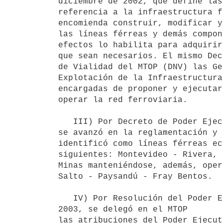
diciembre de 2002, que define las
referencia a la infraestructura f
encomienda construir, modificar y
las líneas férreas y demás compon
efectos lo habilita para adquirir
que sean necesarios. El mismo Dec
de Vialidad del MTOP (DNV) las Ge
Explotación de la Infraestructura
encargadas de proponer y ejecutar
operar la red ferroviaria.

   III) Por Decreto de Poder Ejecutivo, actuando en Consejo de Ministros, Nº 404/03, de 1º de octubre de 2003, 
se avanzó en la reglamentación y s
identificó como líneas férreas ec
siguientes: Montevideo - Rivera, 
Minas manteniéndose, además, oper
Salto - Paysandú - Fray Bentos.

   IV) Por Resolución del Poder Ejecutivo, actuando en Consejo de Ministros, Nº 1617/03, de 5 de Noviembre de 
2003, se delegó en el MTOP 

las atribuciones del Poder Ejecut