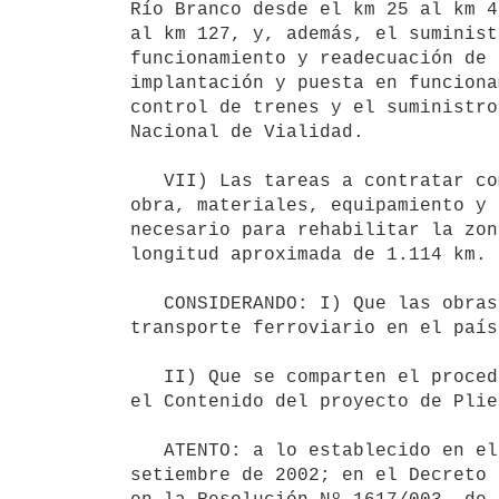
Río Branco desde el km 25 al km 4
al km 127, y, además, el suminist
funcionamiento y readecuación de 
implantación y puesta en funciona
control de trenes y el suministro
Nacional de Vialidad.

   VII) Las tareas a contratar comprenden la provisión de toda la mano de 

obra, materiales, equipamiento y 
necesario para rehabilitar la zon
longitud aproximada de 1.114 km.

   CONSIDERANDO: I) Que las obras a licitar constituyen un paso fundamental para recuperar el modo de 
transporte ferroviario en el país
   II) Que se comparten el procedimiento por el que el MTOP ha optado y 

el Contenido del proyecto de Plie
   ATENTO: a lo establecido en el Art. 150 de la Ley Nº 17.556, de 18 de 

setiembre de 2002; en el Decreto 