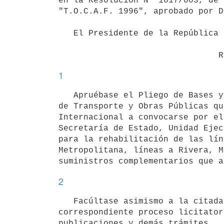
en la Resolución Nº 1617/003, de 
"T.O.C.A.F. 1996", aprobado por D
   El Presidente de la República                       

1
   Apruébase el Pliego de Bases y Condiciones formulado por el Ministerio 

de Transporte y Obras Públicas qu
Internacional a convocarse por el
Secretaría de Estado, Unidad Ejec
para la rehabilitación de las lín
Metropolitana, líneas a Rivera, M
2
   Facúltase asimismo a la citada Unidad Ejecutora a diligenciar el  

correspondiente proceso licitator