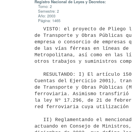
Registro Nacional de Leyes y Decretos:
Tomo: 2
Semestre: 2
Año: 2003
Página: 1465
   VISTO: el proyecto de Pliego licitatorio formulado por el Ministerio 

de Transporte y Obras Públicas qu
empresa o consorcio de empresas q
de las vías férreas en líneas de 
Metropolitana, así como en las lí
otros trabajos y suministros comp
   RESULTANDO: I) El artículo 150 de la Ley Nº 17.556, de 18 de setiembre de 2002 (que aprobó la Rendición de 
Cuentas del Ejercicio 2001), tran
de Transporte y Obras Públicas (M
ferroviaria. Asimismo transfirió 
la ley Nº 17.296, de 21 de febrer
red ferroviaria cuya utilización 
   II) Reglamentando el mencionado artículo 150 el Poder Ejecutivo, 

actuando en Consejo de Ministros,