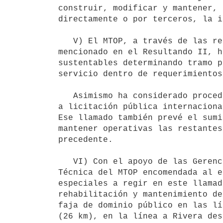
construir, modificar y mantener, 

directamente o por terceros, la i
   V) El MTOP, a través de las reparticiones especializadas de la Dirección Nacional de Vialidad que se han 
mencionado en el Resultando II, h
sustentables determinando tramo p
servicio dentro de requerimientos
   Asimismo ha considerado procedente ejecutar esas obras por terceros a ser elegidos por medio de un llamado 
a licitación pública internacional
Ese llamado también prevé el sumi
mantener operativas las restantes
precedente.

   VI) Con el apoyo de las Gerencias Generales especializadas la Asesoría 

Técnica del MTOP encomendada al e
especiales a regir en este llamad
rehabilitación y mantenimiento de
faja de dominio público en las lí
(26 km), en la línea a Rivera des