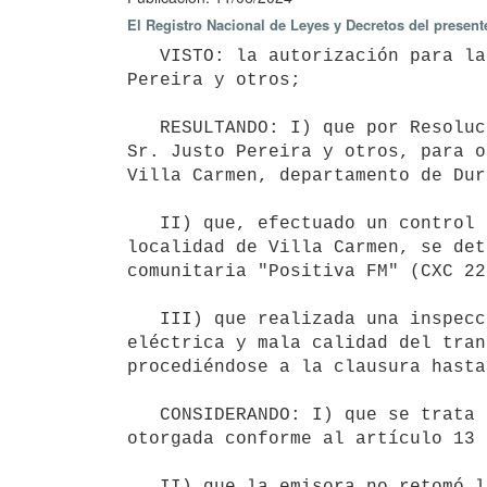
El Registro Nacional de Leyes y Decretos del present
   VISTO: la autorización para la prestación del servicio de radiodifusión comunitaria otorgada a Justo 
Pereira y otros;

   RESULTANDO: I) que por Resolución del Poder Ejecutivo N° 888/008, de 24 de octubre de 2008, se autorizó al 
Sr. Justo Pereira y otros, para o
Villa Carmen, departamento de Dur
   II) que, efectuado un control del espectro radioeléctrico en la banda de radiodifusión de FM en la 
localidad de Villa Carmen, se det
comunitaria "Positiva FM" (CXC 22
   III) que realizada una inspección en los estudios de la referida emisora, se constata precaria instalación 
eléctrica y mala calidad del tran
procediéndose a la clausura hasta
   CONSIDERANDO: I) que se trata de una frecuencia comunitaria de uso compartido cuya autorización fue 
otorgada conforme al artículo 13 
   II) que la emisora no retomó la operativa;
