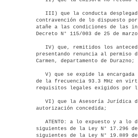
   III) que la conducta desplegada especificada en los Resultandos II) y III) de la presente, fue en 
contravención de lo dispuesto por
atañe a las condiciones de las in
Decreto N° 115/003 de 25 de marzo
   IV) que, remitidos los antecedentes al Ministerio de Educación y Cultura, el Sr. Justo Pereira compareció 
presentando renuncia al permiso d
Carmen, departamento de Durazno;

   V) que se expide la encargada de radios comunitarias de SECAN sugiriendo dar por caducado el permiso al uso 
de la frecuencia 93.3 MHz en virt
requisitos legales exigidos por l
   VI) que la Asesoría Jurídica del Ministerio de Industria, Energía y Minería, sugiere dejar sin efecto la 
autorización concedida;

   ATENTO: a lo expuesto y a lo dispuesto por la Ley N° 18.232 de 22 de diciembre de 2007, los artículos 70 y 
siguientes de la Ley N° 17.296 de
siguientes de la Ley N° 19.889 de