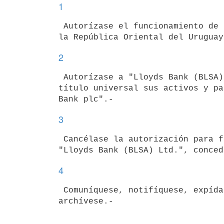
1
 Autorízase el funcionamiento de la sucursal de "Lloyds TSB Bank plc" en 

2
 Autorízase a "Lloyds Bank (BLSA) Ltd.", Sucursal Uruguay a trasmitir a 

título universal sus activos y pa
3
 Cancélase la autorización para funcionar a la Sucursal Uruguay de 

4
 Comuníquese, notifíquese, expídase la documentación que corresponda y 
