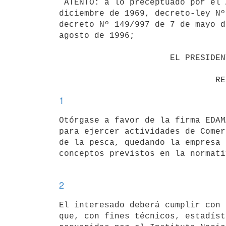
 ATENTO: a lo preceptuado por el Art. 22 de la ley Nº 13.833, de 29 de

diciembre de 1969, decreto-ley Nº
decreto Nº 149/997 de 7 de mayo d
agosto de 1996;

                      EL PRESIDENTE DE LA REPUBLICA

1
Otórgase a favor de la firma EDAM
para ejercer actividades de Comer
de la pesca, quedando la empresa 
conceptos previstos en la normati
2
El interesado deberá cumplir con 
que, con fines técnicos, estadíst