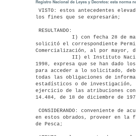
Registro Nacional de Leyes y Decretos: esta norma no
 VISTO: estos antecedentes elevados por el Instituto Nacional de Pesca a

los fines que se expresarán;

 RESULTANDO:

            I) con fecha 28 de mayo de 1998, la firma EDAMAR S.A.,

solicitó el correspondiente Permi
Comercialización, al por mayor, d
            II) el Instituto Nacional de Pesca con fecha 28 de octubre de

1998, expresa que se han dado los
para acceder a lo solicitado, deb
todas las obligaciones de informa
estadísticos o de investigación, 
ejercicio de las atribuciones con
14.484, de 18 de diciembre de 1975
 CONSIDERANDO: conveniente de acuerdo con los informes favorables vertidos

en estos obrados, proveer en la f
de Pesca;
