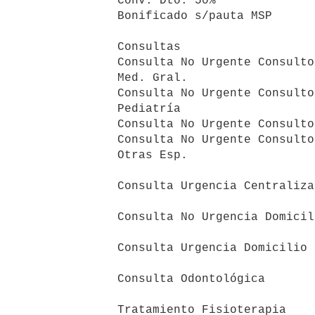
     Conv. Dto. 50%                                 46,73      46,73

     Bonificado s/pauta MSP                         40,91      40,91

     Consultas

     Consulta No Urgente Consultorio

     Med. Gral.                                     49,09      49,09

     Consulta No Urgente Consultorio

     Pediatría                                          0          0

     Consulta No Urgente Consultorio Ginec.         49,09      49,09

     Consulta No Urgente Consultorio

     Otras Esp.                                    105,45      86,36

     Consulta Urgencia Centralizada                157,27     104,55

     Consulta No Urgencia Domicilio                143,64          0

     Consulta Urgencia Domicilio                   214,55          0

     Consulta Odontológica                         143,64          0

     Tratamiento Fisioterapia                      143,64     143,64
