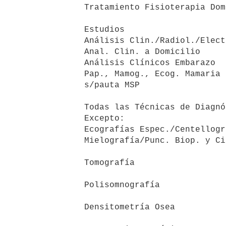
     Tratamiento Fisioterapia Domicilio            214,55     214,55

     Estudios

     Análisis Clin./Radiol./Electrocard.               99         99

     Anal. Clin. a Domicilio                          130        130

     Análisis Clínicos Embarazo                         0          0

     Pap., Mamog., Ecog. Mamaria

     s/pauta MSP                                        0          0

     Todas las Técnicas de Diagnóstico                139        119

     Excepto:

     Ecografías Espec./Centellogramas/

     Mielografía/Punc. Biop. y Citol.              256,36     256,36

     Tomografía                                    685,45     685,45

     Polisomnografía                               685,45     685,45

     Densitometría Osea                            341,82     341,82
