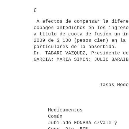
6
 A efectos de compensar la diferencia existente por la incidencia de los

copagos antedichos en los ingreso
a título de cuota de fusión un in
2009 de $ 100 (pesos cien) en la 
particulares de la absorbida.

Dr. TABARE VAZQUEZ, Presidente de
                                  ANEX
                       Tasas Moderadoras Unificadas

                                           Indiv. y C
                                            
     Medicamentos

     Común                                          93,48       69,9

     Jubilado FONASA c/Vale y
