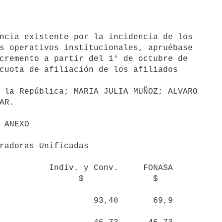
s operativos institucionales, apruébase 

cremento a partir del 1° de octubre de 

cuota de afiliación de los afiliados

 la República; MARIA JULIA MUÑOZ; ALVARO

O

onv.     FONASA

     $              $
