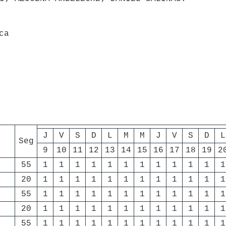
ca
J
V
S
D
L
M
M
J
V
S
D
L
Seg
9
10
11
12
13
14
15
16
17
18
19
2
55
1
1
1
1
1
1
1
1
1
1
1
1
20
1
1
1
1
1
1
1
1
1
1
1
1
55
1
1
1
1
1
1
1
1
1
1
1
1
20
1
1
1
1
1
1
1
1
1
1
1
1
55
1
1
1
1
1
1
1
1
1
1
1
1