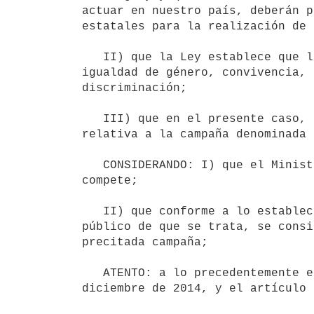
actuar en nuestro país, deberán p
estatales para la realización de 
   II) que la Ley establece que las mismas versarán sobre temas como salud, educación, niñez y adolescencia, 
igualdad de género, convivencia, 
discriminación;

   III) que en el presente caso, la campaña propuesta tiene por objeto, difundir a la población información 
relativa a la campaña denominada 
   CONSIDERANDO: I) que el Ministerio de Industria, Energía y Minería ha tomado la intervención que le 
compete;

   II) que conforme a lo establecido en la norma legal aludida y a la materia que refiere la campaña de bien 
público de que se trata, se consi
precitada campaña;

   ATENTO: a lo precedentemente expuesto y a lo dispuesto por el artículo 95 de la Ley N° 19.307, de 29 de 
diciembre de 2014, y el artículo 