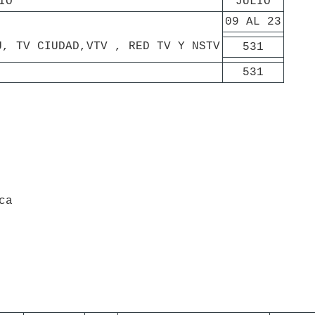
IO
JULIO
09 AL 23
U, TV CIUDAD,VTV , RED TV Y NSTV
531
531
ca