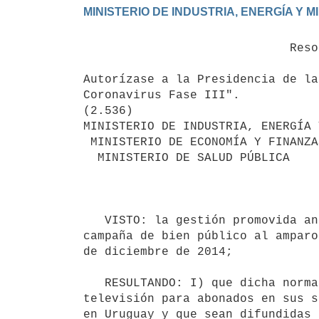
                             Resolución 704/020

Autorízase a la Presidencia de la
Coronavirus Fase III".

(2.536)

MINISTERIO DE INDUSTRIA, ENERGÍA 
 MINISTERIO DE ECONOMÍA Y FINANZAS

  MINISTERIO DE SALUD PÚBLICA

                                            Montevideo, 
   VISTO: la gestión promovida ante la Secretaría de Comunicación Institucional a efectos de realizar una 
campaña de bien público al amparo
de diciembre de 2014; 

   RESULTANDO: I) que dicha norma prevé que los titulares de servicios de radio, de televisión abierta y de 
televisión para abonados en sus s
en Uruguay y que sean difundidas 