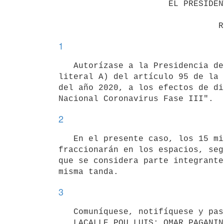
                      EL PRESIDENTE DE LA REPÚBLICA

1
   Autorízase a la Presidencia de la República, la realización de la campaña de bien público prevista en el 
literal A) del artículo 95 de la 
del año 2020, a los efectos de di
2
   En el presente caso, los 15 minutos diarios de difusión a que refiere la norma legal habilitante se 
fraccionarán en los espacios, seg
que se considera parte integrante
3
   Comuníquese, notifíquese y pase a la Unidad Reguladora de Servicios de Comunicaciones, etc.

   LACALLE POU LUIS; OMAR PAGANINI; AZUCENA ARBELECHE; DANIEL SALINAS.
