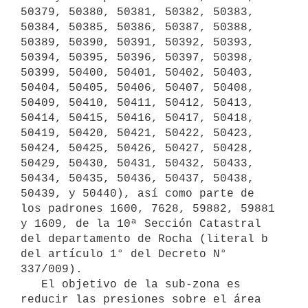
50379, 50380, 50381, 50382, 50383, 
50384, 50385, 50386, 50387, 50388, 
50389, 50390, 50391, 50392, 50393, 
50394, 50395, 50396, 50397, 50398, 
50399, 50400, 50401, 50402, 50403, 
50404, 50405, 50406, 50407, 50408, 
50409, 50410, 50411, 50412, 50413, 
50414, 50415, 50416, 50417, 50418, 
50419, 50420, 50421, 50422, 50423, 
50424, 50425, 50426, 50427, 50428, 
50429, 50430, 50431, 50432, 50433, 
50434, 50435, 50436, 50437, 50438, 
50439, y 50440), así como parte de 
los padrones 1600, 7628, 59882, 59881 
y 1609, de la 10ª Sección Catastral 
del departamento de Rocha (literal b 
del artículo 1° del Decreto N° 
337/009).

   El objetivo de la sub-zona es 
reducir las presiones sobre el área 