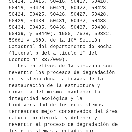
50414, 50415, 50416, 50417, 50418, 
50419, 50420, 50421, 50422, 50423, 
50424, 50425, 50426, 50427, 50428, 
50429, 50430, 50431, 50432, 50433, 
50434, 50435, 50436, 50437, 50438, 
50439, y 50440), 1600, 7628, 59882, 
59881 y 1609, de la 10ª Sección 
Catastral del departamento de Rocha 
(literal b del artículo 1° del 
Decreto N° 337/009).

   Los objetivos de la sub-zona son 
revertir los procesos de degradación 
del sistema dunar a través de la 
restauración de la estructura y 
dinámica del mismo; mantener la 
integridad ecológica y la 
biodiversidad de los ecosistemas 
terrestres mejor conservados del área 
natural protegida; y detener y 
revertir el proceso de degradación de 
los ecosistemas afectados por 