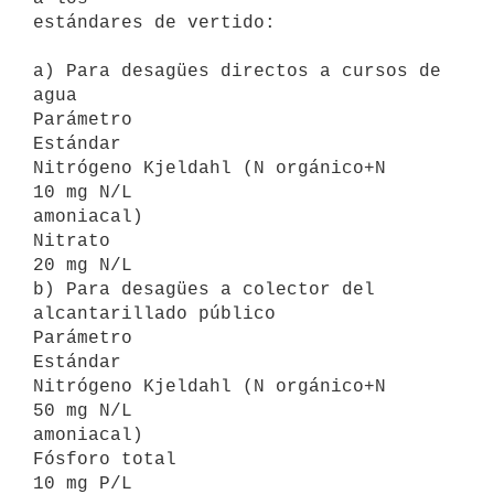
estándares de vertido:

a) Para desagües directos a cursos de 
agua

Parámetro                              
Estándar

Nitrógeno Kjeldahl (N orgánico+N       
10 mg N/L

amoniacal)

Nitrato                                
20 mg N/L

b) Para desagües a colector del 
alcantarillado público

Parámetro                              
Estándar

Nitrógeno Kjeldahl (N orgánico+N       
50 mg N/L

amoniacal)

Fósforo total                          
10 mg P/L
