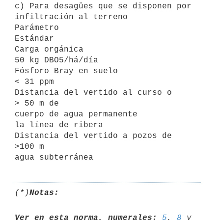
c) Para desagües que se disponen por 
infiltración al terreno

Parámetro                              
Estándar

Carga orgánica                         
50 kg DBO5/há/día

Fósforo Bray en suelo                  
< 31 ppm

Distancia del vertido al curso o       
> 50 m de

cuerpo de agua permanente              
la línea de ribera

Distancia del vertido a pozos de       
>100 m

(*)
Notas:
Ver en esta norma, numerales:
5
, 
8
 y 