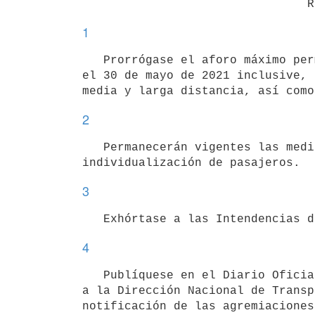
1
   Prorrógase el aforo máximo permitido del 50% (cincuenta por ciento) de los asientos en cada unidad, hasta 
el 30 de mayo de 2021 inclusive, 
2
   Permanecerán vigentes las medidas ya adoptadas con anterioridad, sobre los Protocolos de Higiene y de 
3
4
   Publíquese en el Diario Oficial, en dos diarios de circulación nacional y en la página web del MTOP, y pase 
a la Dirección Nacional de Transp
notificación de las agremiaciones