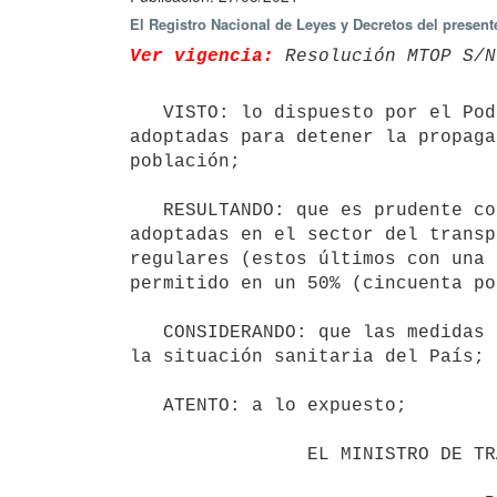
El Registro Nacional de Leyes y Decretos del presen
Ver vigencia:
 Resolución MTOP S/N
   VISTO: lo dispuesto por el Poder Ejecutivo con fecha 20 de mayo de 2021, en relación a las medidas 
adoptadas para detener la propaga
población;

   RESULTANDO: que es prudente continuar porque así lo requiere la situación sanitaria actual, con las medidas 
adoptadas en el sector del transp
regulares (estos últimos con una 
permitido en un 50% (cincuenta po
   CONSIDERANDO: que las medidas de restricción de aforo adoptadas oportunamente, deben ser prorrogadas según 
la situación sanitaria del País;

   ATENTO: a lo expuesto;

                EL MINISTRO DE TRANSPORTE Y OBRAS PÚBLICAS
