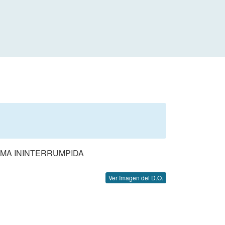
RMA ININTERRUMPIDA
Ver Imagen del D.O.