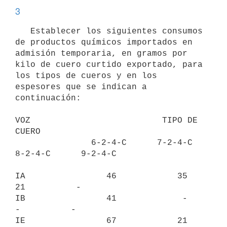
3
   Establecer los siguientes consumos 
de productos químicos importados en

admisión temporaria, en gramos por 
kilo de cuero curtido exportado, para

los tipos de cueros y en los 
espesores que se indican a 
continuación:

VOZ                          TIPO DE 
CUERO

               6-2-4-C      7-2-4-C       
8-2-4-C      9-2-4-C

IA                46            35            
21          -

IB                41             -             
-          -

IE                67            21             