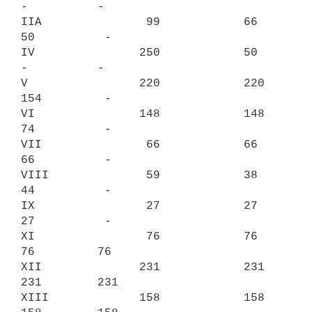
-          -

IIA               99            66            
50          -

IV               250            50             
-          -

V                220            220           
154         -

VI               148            148           
74          -

VII               66            66            
66          -

VIII              59            38            
44          -

IX                27            27            
27          -

XI                76            76            
76         76

XII              231            231           
231        231

XIII             158            158           