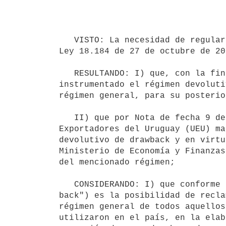
                                      Montevideo, 12 de noviembre
   VISTO: La necesidad de regular el procedimiento de control del régimen devolutivo (drawback) previsto en la 
Ley 18.184 de 27 de octubre de 20
   RESULTANDO: I) que, con la finalidad de incentivar y promover las actividades industriales, se ha 
instrumentado el régimen devoluti
régimen general, para su posterio
   II) que por Nota de fecha 9 de agosto de 2022 recaída en el Expediente GEX 2022-8-2-0001230, la Unión de 
Exportadores del Uruguay (UEU) ma
devolutivo de drawback y en virtu
Ministerio de Economía y Finanzas
del mencionado régimen;

   CONSIDERANDO: I) que conforme a la Ley 18.184 de 27 de octubre de 2007 el "Régimen devolutivo (o " draw 
back") es la posibilidad de recla
régimen general de todos aquellos
utilizaron en el país, en la elab