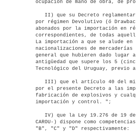
ocupación de mano de obra, de pro
   II) que su Decreto reglamentario 505/009 de 03 de noviembre de 2009 dispone en su artículo 32: "Se entiende 
por régimen Devolutivo (ó Drawbac
abonados por la importación en ré
correspondientes, de todas aquell
La importación a que se alude en 
nacionalizaciones de mercaderías 
general que hubieren dado lugar a
antigüedad que supere los 5 (cinc
Tecnológico del Uruguay, previo a
   III) que el artículo 40 del mismo cuerpo normativo consigna "Exceptúese de los regímenes que se establecen 
por el presente Decreto a las imp
fabricación de explosivos y cualq
importación y control. ";

   IV) que la Ley 19.276 de 19 de setiembre de 2014 (Código Aduanero de la República Oriental del Uruguay -
CAROU-) dispone como competencias
"B", "C" y "D" respectivamente:
