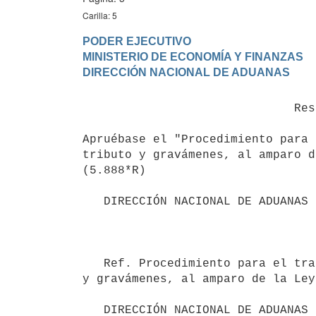
Carilla: 5
PODER EJECUTIVO

MINISTERIO DE ECONOMÍA Y FINANZAS

                              Resolución 35/025

Apruébase el "Procedimiento para 
tributo y gravámenes, al amparo d
(5.888*R)

   DIRECCIÓN NACIONAL DE ADUANAS

                                       
   Ref. Procedimiento para el tratamiento aduanero del régimen devolutivo de drawback: restitución de tributos 
y gravámenes, al amparo de la Ley
   DIRECCIÓN NACIONAL DE ADUANAS 
