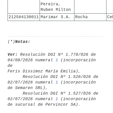
Pereira, 
Ruben Milton
212584130011
Marimar S.A.
Rocha
Ce
(*)
Notas:
Ver:
 Resolución DGI Nº 1.778/026 de 
04/08/2026 numeral 
1
 (incorporación 
de 

Feris Dissimoz María Emilia),

      Resolución DGI Nº 1.526/026 de 
02/07/2026 numeral 
1
 (incorporación 

de Semaren SRL),

      Resolución DGI Nº 1.527/026 de 
02/07/2026 numeral 
1
 (incorporación 
