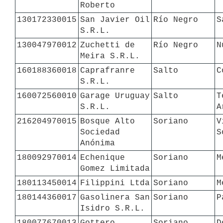
Roberto
130172330015
San Javier Oil 
Río Negro
S
S.R.L.
130047970012
Zuchetti de 
Río Negro 
N
Meira S.R.L.
160188360018
Caprafranre 
Salto
C
S.R.L.
160072560010
Garage Uruguay 
Salto
T
S.R.L.
A
216204970015
Bosque Alto 
Soriano
V
Sociedad 
S
Anónima
180092970014
Echenique 
Soriano
M
Gomez Limitada
180113450014
Filippini Ltda
Soriano
M
180144360017
Gasolinera San 
Soriano
P
Isidro S.R.L.
180077670013
Gottero 
Soriano
D