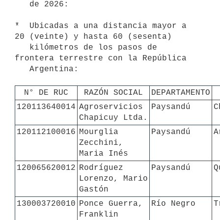
   de 2026:

*  Ubicadas a una distancia mayor a 
20 (veinte) y hasta 60 (sesenta)

   kilómetros de los pasos de 
frontera terrestre con la República

   Argentina:

N° DE RUC
RAZÓN SOCIAL
DEPARTAMENTO
120113640014
Agroservicios 
Paysandú
C
Chapicuy Ltda.
120112100016
Mourglia 
Paysandú
A
Zecchini, 
Maria Inés
120065620012
Rodríguez 
Paysandú
Q
Lorenzo, Mario 
Gastón
130003720010
Ponce Guerra, 
Río Negro
T
Franklin 