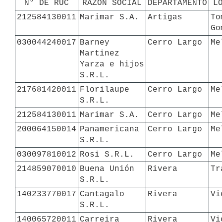
N° DE RUC
RAZÓN SOCIAL
DEPARTAMENTO
L
212584130011
Marimar S.A.
Artigas
To
Go
030044240017
Barney 
Cerro Largo
Me
Martinez 
Yarza e hijos 
S.R.L.
217681420011
Florilaupe 
Cerro Largo
Me
S.R.L.
212584130011
Marimar S.A.
Cerro Largo
Me
200064150014
Panamericana 
Cerro Largo
Me
S.R.L.
030097810012
Rosi S.R.L.
Cerro Largo
Me
214859070010
Buena Unión 
Rivera
Tr
S.R.L.
140233770017
Cantagalo 
Rivera
Vi
S.R.L.
140065720011
Carreira 
Rivera
Vi