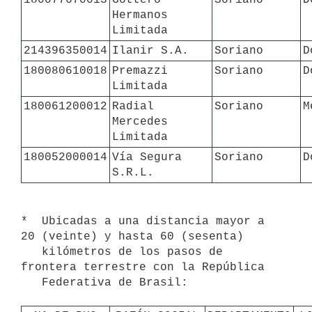
Hermanos 
Limitada
214396350014
Ilanir S.A.
Soriano
D
180080610018
Premazzi 
Soriano
D
Limitada
180061200012
Radial 
Soriano
M
Mercedes 
Limitada
180052000014
Vía Segura 
Soriano
D
S.R.L.
*  Ubicadas a una distancia mayor a 
20 (veinte) y hasta 60 (sesenta)

   kilómetros de los pasos de 
frontera terrestre con la República

   Federativa de Brasil:
