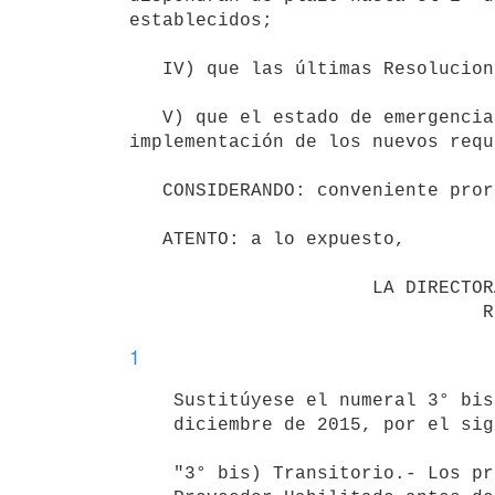
establecidos;

   IV) que las últimas Resoluciones mencionadas prorrogaron dicho plazo hasta el 1° de abril de 2020;

   V) que el estado de emergencia nacional sanitaria ha dificultado a los referidos proveedores la 
implementación de los nuevos requ
   CONSIDERANDO: conveniente prorrogar nuevamente el plazo previsto. 

   ATENTO: a lo expuesto,  

                      LA DIRECTORA GENERAL DE RENTAS

1
    Sustitúyese el numeral 3° bis de la Resolución N° 4843/015, de 9 de

    diciembre de 2015, por el siguiente:

    "3° bis) Transitorio.- Los proveedores inscriptos en el Registro de
