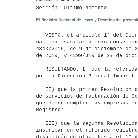
El Registro Nacional de Leyes y Decretos del presen
   VISTO: el artículo 1° del Decreto N° 93/020 de 13 de marzo de 2020, que declara el estado de emergencia 
nacional sanitaria como consecuen
4843/2015, de 9 de diciembre de 2
de 2019, y 4399/019 de 27 de dici
   RESULTANDO: I) que la referida pandemia ha provocado que los sujetos pasivos de los tributos administrados 
por la Dirección General Impositi
   II) que la primer Resolución citada crea el Registro de Proveedores Habilitados a operar en la prestación 
de servicios de facturación de Co
que deben cumplir las empresas pr
Registro;

   III) que la segunda Resolución aludida ajusta los requisitos que deben cumplir los proveedores que se 
inscriban en el referido registro
dispondrán de plazo hasta el 1° d