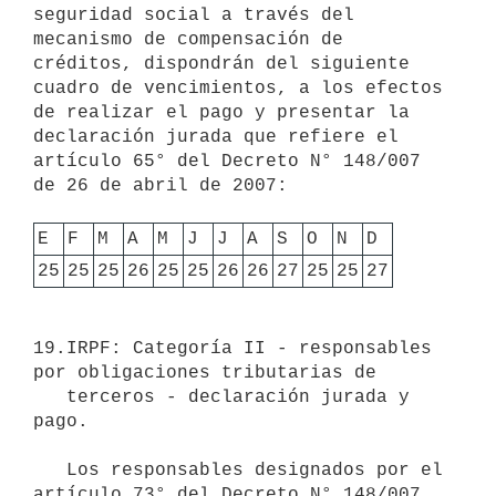
seguridad social a través del 
mecanismo de compensación de 
créditos, dispondrán del siguiente 
cuadro de vencimientos, a los efectos 
de realizar el pago y presentar la 
declaración jurada que refiere el 
artículo 65° del Decreto N° 148/007 
de 26 de abril de 2007:

E
F
M
A
M
J
J
A
S
O
N
D
25
25
25
26
25
25
26
26
27
25
25
27
19.IRPF: Categoría II - responsables 
por obligaciones tributarias de

   terceros - declaración jurada y 
pago. 

   Los responsables designados por el 
artículo 73° del Decreto N° 148/007 