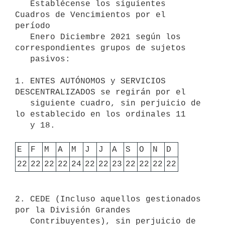
   Establécense los siguientes 
Cuadros de Vencimientos por el 
período

   Enero Diciembre 2021 según los 
correspondientes grupos de sujetos

   pasivos:

1. ENTES AUTÓNOMOS y SERVICIOS 
DESCENTRALIZADOS se regirán por el

   siguiente cuadro, sin perjuicio de 
lo establecido en los ordinales 11

   y 18.

E
F
M
A
M
J
J
A
S
O
N
D
22
22
22
22
24
22
22
23
22
22
22
22
2. CEDE (Incluso aquellos gestionados 
por la División Grandes

   Contribuyentes), sin perjuicio de 