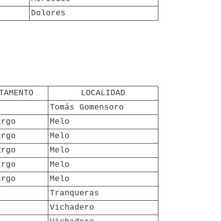
Dolores
TAMENTO
LOCALIDAD
Tomás Gomensoro
argo
Melo
argo
Melo
argo
Melo
argo
Melo
argo
Melo
Tranqueras
Vichadero