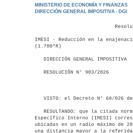
MINISTERIO DE ECONOMÍA Y FINANZAS

                           Resolución N° 903/2026

IMESI - Reducción en la enajenaci
(1.700*R)

   DIRECCIÓN GENERAL IMPOSITIVA

   RESOLUCIÓN N° 903/2026

                                           Montevideo, 17
   VISTO: el Decreto N° 68/026 de 27 de marzo de 2026.

   RESULTANDO: que la citada norma reglamentaria establece una extensión del régimen de reducción del Impuesto 
Específico Interno (IMESI) corres
ubicadas en un radio máximo de 20
una distancia mayor a la referida