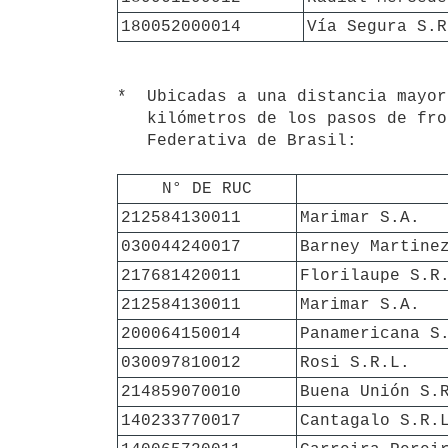
180052000014
Vía Segura S.R
*  Ubicadas a una distancia mayor
   kilómetros de los pasos de frontera terrestre con la República

   Federativa de Brasil:

N° DE RUC
212584130011
Marimar S.A.
030044240017
Barney Martine
217681420011
Florilaupe S.R
212584130011
Marimar S.A.
200064150014
Panamericana S
030097810012
Rosi S.R.L.
214859070010
Buena Unión S.
140233770017
Cantagalo S.R.