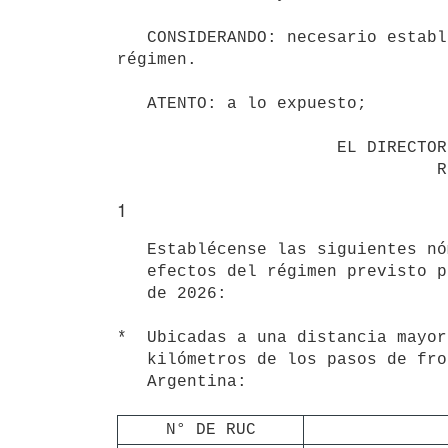
   CONSIDERANDO: necesario establecer la nómina de las estaciones de servicio comprendidas en el mencionado 
régimen.

   ATENTO: a lo expuesto;

                      EL DIRECTOR GENERAL DE RENTAS

1
   Establécense las siguientes nóminas de estaciones de servicio a los

   efectos del régimen previsto por el Decreto N° 68/026 de 27 de marzo

   de 2026:

*  Ubicadas a una distancia mayor
   kilómetros de los pasos de frontera terrestre con la República

   Argentina:

N° DE RUC