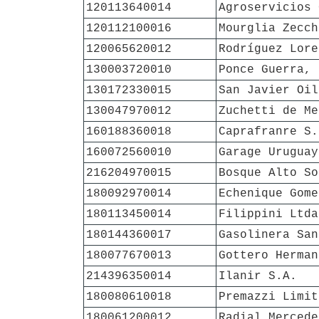
120113640014
Agroservicios 
120112100016
Mourglia Zecch
120065620012
Rodríguez Lore
130003720010
Ponce Guerra, 
130172330015
San Javier Oil
130047970012
Zuchetti de Me
160188360018
Caprafranre S.
160072560010
Garage Uruguay
216204970015
Bosque Alto So
180092970014
Echenique Gome
180113450014
Filippini Ltda
180144360017
Gasolinera San
180077670013
Gottero Herman
214396350014
Ilanir S.A.
180080610018
Premazzi Limit
180061200012
Radial Mercede