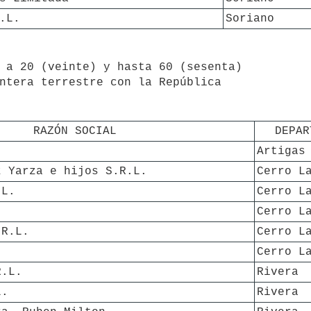
.L.
Soriano
 a 20 (veinte) y hasta 60 (sesenta)

RAZÓN SOCIAL
DEPAR
Artigas
z Yarza e hijos S.R.L.
Cerro L
.L.
Cerro L
Cerro L
.R.L.
Cerro L
Cerro L
R.L.
Rivera
L.
Rivera