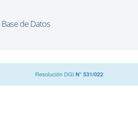
Resolución DGI
N° 531/022