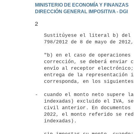
MINISTERIO DE ECONOMÍA Y FINANZAS

2
   Sustitúyese el literal b) del numeral 20°) de la Resolución N°

   798/2012 de 8 de mayo de 2012, por el siguiente:

   "b) en el caso de operaciones documentadas en e-Tickets y sus notas de

   corrección, se deberá enviar cada uno de los referidos CFE, previo al

   envío al receptor electrónico; al transporte de mercaderías o a la

   entrega de la representación impresa al consumidor final; según

   corresponda, en los siguientes casos:

-  cuando el monto neto supere la
   indexadas) excluido el IVA, según cotización vigente al cierre del año

   civil anterior. En documentos emitidos a partir del 1° de noviembre de

   2022, el monto referido se reduce a UI 5.000 (cinco mil unidades

   indexadas).
