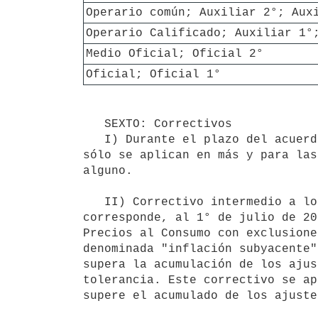
Operario común; Auxiliar 2°; Aux
Operario Calificado; Auxiliar 1°
Medio Oficial; Oficial 2°
Oficial; Oficial 1°
   SEXTO: Correctivos

   I) Durante el plazo del acuerdo, se aplicarán, en caso de corresponder, dos correctivos. En ambos casos, 
sólo se aplican en más y para las
alguno.

   II) Correctivo intermedio a los 12 (doce) meses de vigencia de la presente resolución. Se aplicará, si 
corresponde, al 1° de julio de 20
Precios al Consumo con exclusione
denominada "inflación subyacente"
supera la acumulación de los ajus
tolerancia. Este correctivo se ap
supere el acumulado de los ajuste