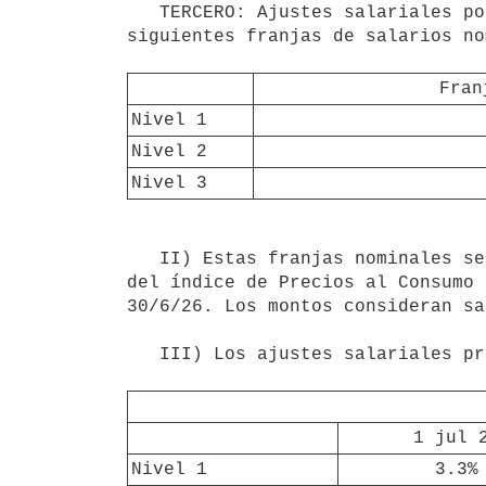
   TERCERO: Ajustes salariales por período: I) Se aplicarán ajustes nominales diferenciales de acuerdo a las 
siguientes franjas de salarios no
Fran
Nivel 1
Nivel 2
Nivel 3
   II) Estas franjas nominales serán actualizadas a los 12 meses de vigencia del acuerdo según la variación 
del índice de Precios al Consumo 
30/6/26. Los montos consideran sa
   III) Los ajustes salariales previstos en el acuerdo serán los que figuran en la siguiente tabla:

1 jul 
Nivel 1
3.3%