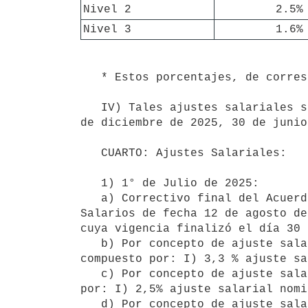
Nivel 2
2.5%
Nivel 3
1.6%
   * Estos porcentajes, de corresponder, deberán integrarse con el correctivo intermedio.

   IV) Tales ajustes salariales se aplicarán sobre los salarios nominales vigentes al 30 de junio de 2025, 31 
de diciembre de 2025, 30 de junio
   CUARTO: Ajustes Salariales:

   1) 1° de Julio de 2025:

   a) Correctivo final del Acuerdo anterior: Como surge de la aplicación integral de acuerdo de Consejo de 
Salarios de fecha 12 de agosto de
cuya vigencia finalizó el día 30 
   b) Por concepto de ajuste salarial nominal para Nivel I: 2,99% (dos con noventa y nueve por ciento), 
compuesto por: I) 3,3 % ajuste sa
   c) Por concepto de ajuste salarial nominal para Nivel II: 2,19% (dos con diecinueve por ciento), compuesto 
por: I) 2,5% ajuste salarial nomi
   d) Por concepto de ajuste salarial nominal para Nivel III: 1,30% (uno con treinta por ciento), compuesto 