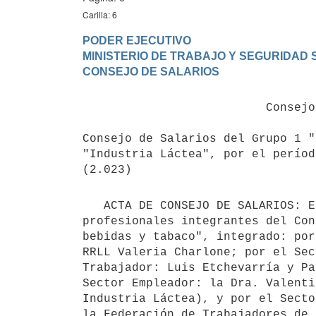
Carilla: 6
PODER EJECUTIVO

MINISTERIO DE TRABAJO Y SEGURIDAD S
                          Consejos de Salarios S/n

Consejo de Salarios del Grupo 1 "
"Industria Láctea", por el períod
   ACTA DE CONSEJO DE SALARIOS: En la ciudad de Montevideo, el 27 de abril de 2026, reunidas las partes 
profesionales integrantes del Con
bebidas y tabaco", integrado: por
RRLL Valeria Charlone; por el Sec
Trabajador: Luis Etchevarría y Pa
Sector Empleador: la Dra. Valenti
Industria Láctea), y por el Secto
la Federación de Trabajadores de 