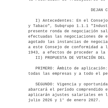
                          DEJAN CONSTANCIA QUE:

   I) Antecedentes: En el Consejo de Salarios del Grupo 1 "Procesamiento y Conservación de Alimentos, Bebidas 
y Tabaco", Subqrupo 1.1.1 "Indust
presente ronda de negociación sal
efectuadas las negociaciones de e
agotado las instancias de negocia
a este Consejo de conformidad a l
1943, a efectos de proceder a la 
   II) PROPUESTA DE VOTACIÓN DEL PODER EJECUTIVO

   PRIMERO: Ámbito de aplicación: Las normas de la presente resolución tienen carácter nacional y abarcan a 
todas las empresas y a todo el pe
   SEGUNDO: Vigencia y oportunidad de los ajustes salariales: La presente resolución de Consejo de Salarios 
abarcará el período comprendido e
aplicarán ajustes salariales en l
julio 2026 y 1° de enero 2027.
