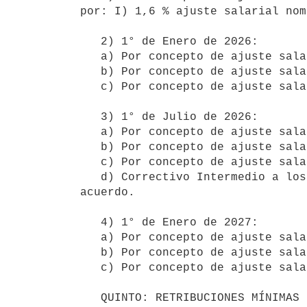
por: I) 1,6 % ajuste salarial nom
   2) 1° de Enero de 2026:

   a) Por concepto de ajuste salarial nominal para Nivel I: 3,6% (tres con seis por ciento)

   b) Por concepto de ajuste salarial nominal para Nivel II: 3,3% (tres con tres por ciento)

   c) Por concepto de ajuste salarial nominal para Nivel III: 2,9% (dos con nueve por ciento)

   3) 1° de Julio de 2026:

   a) Por concepto de ajuste salarial nominal para Nivel I: 2,8% (dos con ocho por ciento),

   b) Por concepto de ajuste salarial nominal para Nivel II: 1,9% (uno con nueve por ciento)

   c) Por concepto de ajuste salarial nominal para Nivel III: 1,7% (uno con siete por ciento)

   d) Correctivo Intermedio a los 12 (doce) meses de vigencia del acuerdo: ver clausula SEXTA II de este 
acuerdo.

   4) 1° de Enero de 2027:

   a) Por concepto de ajuste salarial nominal para Nivel I: 3,5% (tres con cinco por ciento)

   b) Por concepto de ajuste salarial nominal para Nivel II: 3,2% (tres con dos por ciento)

   c) Por concepto de ajuste salarial nominal para Nivel III: 2,7% (dos con siete por ciento)

   QUINTO: RETRIBUCIONES MÍNIMAS POR CATEGORÍA.
