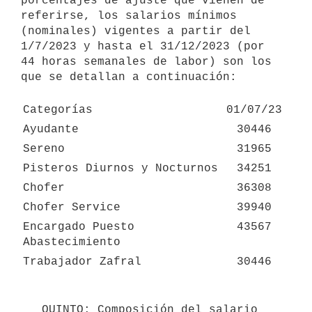
porcentajes de ajuste que vienen de 
referirse, los salarios mínimos 
(nominales) vigentes a partir del 
1/7/2023 y hasta el 31/12/2023 (por 
44 horas semanales de labor) son los 
que se detallan a continuación:

Categorías
01/07/23
Ayudante
30446
Sereno
31965
Pisteros Diurnos y Nocturnos
34251
Chofer
36308
Chofer Service
39940
Encargado Puesto 
43567
Abastecimiento
Trabajador Zafral
30446
   QUINTO: Composición del salario 