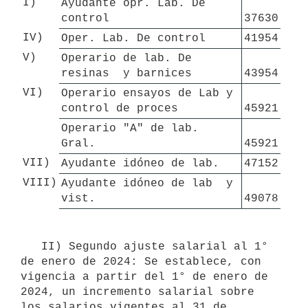
I)
Ayudante opr. Lab. De 
control
37630
IV)
Oper. Lab. De control
41954
V)
Operario de lab. De 
resinas  y barnices
43954
VI)
Operario ensayos de Lab y 
control de proces
45921
Operario "A" de lab. 
Gral.
45921
VII)
Ayudante idóneo de lab.
47152
VIII)
Ayudante idóneo de lab  y 
vist.
49078
   II) Segundo ajuste salarial al 1° 
de enero de 2024: Se establece, con 
vigencia a partir del 1° de enero de 
2024, un incremento salarial sobre 
los salarios vigentes al 31 de 