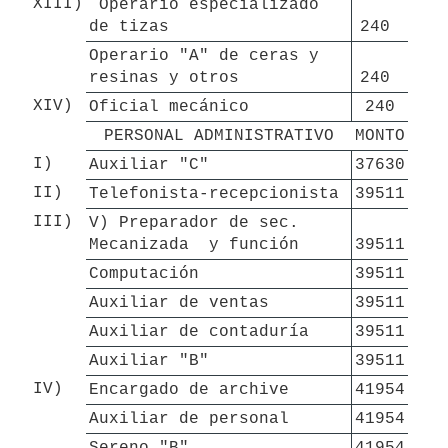
XIII)
 Operario especializado 
de tizas
240 
Operario "A" de ceras y 
resinas y otros
240 
XIV)
Oficial mecánico
240
PERSONAL ADMINISTRATIVO
MONTO
I)
Auxiliar "C"
37630
II)
Telefonista-recepcionista
39511
III)
V) Preparador de sec. 
Mecanizada  y función
39511
Computación
39511
Auxiliar de ventas
39511
Auxiliar de contaduría
39511
Auxiliar "B"
39511
IV)
Encargado de archive
41954
Auxiliar de personal
41954
Sereno "B"
41954