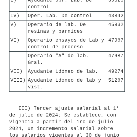
I)
Ayudante opr. Lab. De 
39323
control
IV)
Oper. Lab. De control
43842
V)
Operario de lab. De 
45932
resinas y barnices
VI)
Operario ensayos de Lab y 
47987
control de proceso
Operario "A" de lab. 
47987
Gral.
VII)
Ayudante idóneo de lab.
49274
VIII)
Ayudante idóneo de lab y 
51287
vist.
   III) Tercer ajuste salarial al 1° 
de julio de 2024: Se establece, con 
vigencia a partir del 1ro de julio 
2024, un incremento salarial sobre 
los salarios vigentes al 30 de junio 