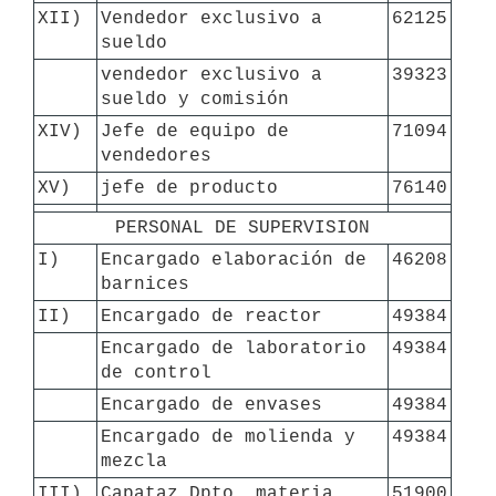
XII)
Vendedor exclusivo a 
62125
sueldo
vendedor exclusivo a 
39323
sueldo y comisión
XIV)
Jefe de equipo de 
71094
vendedores
XV)
jefe de producto
76140
PERSONAL DE SUPERVISION
I)
Encargado elaboración de 
46208
barnices
II)
Encargado de reactor
49384
Encargado de laboratorio 
49384
de control
Encargado de envases
49384
Encargado de molienda y 
49384
mezcla
III)
Capataz Dpto. materia 
51900