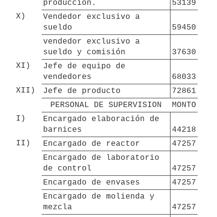
producción.
53139
X)
Vendedor exclusivo a 
sueldo
59450
vendedor exclusivo a 
sueldo y comisión
37630
XI)
Jefe de equipo de 
vendedores
68033
XII)
Jefe de producto
72861
PERSONAL DE SUPERVISION
MONTO
I)
Encargado elaboración de 
barnices
44218
II)
Encargado de reactor
47257
Encargado de laboratorio 
de control
47257
Encargado de envases
47257
Encargado de molienda y 
mezcla
47257