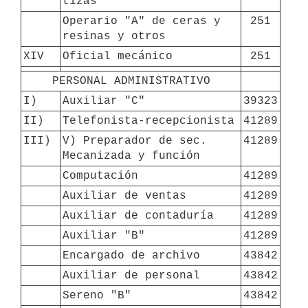
tizas
Operario "A" de ceras y 
251
resinas y otros
XIV
Oficial mecánico
251
PERSONAL ADMINISTRATIVO
I)
Auxiliar "C"
39323
II)
Telefonista-recepcionista
41289
III)
V) Preparador de sec. 
41289
Mecanizada y función
Computación
41289
Auxiliar de ventas
41289
Auxiliar de contaduría
41289
Auxiliar "B"
41289
Encargado de archivo
43842
Auxiliar de personal
43842
Sereno "B"
43842