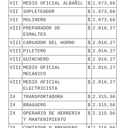
VII
MEDIO OFICIAL ALBAÑIL
$
1.873,66
VII
SOPLETEADOR
$
1.873,66
VII
MOLINERO
$
1.873,66
VIII
PREPARADOR DE 
$
2.018,27
ESMALTES
VIII
CARGADOR DEL HORNO
$
2.018,27
VIII
PILETERO
$
2.018,27
VIII
GUINCHERO
$
2.018,27
VIII
MEDIO OFICIAL 
$
2.018,27
MECANICO
VIII
MEDIO OFICIAL 
$
2.018,27
ELECTRICISTA
IX
TRANSPORTADORA
$
2.315,56
IX
BRAGUERO
$
2.315,56
IX
OPERARIO DE HERRERIA 
$
2.315.56
Y MANTENIMIENTO
IX
CORTADOR O PRENSERO
$
2.315,56