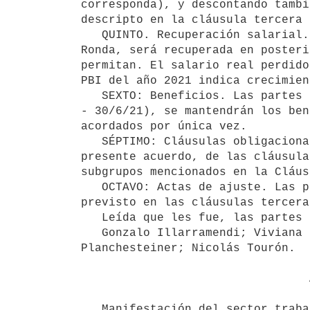
corresponda), y descontando tambi
descripto en la cláusula tercera 
   QUINTO. Recuperación salarial. La pérdida del poder adquisitivo del salario, verificada al finalizar la 8a. 
Ronda, será recuperada en posteri
permitan. El salario real perdido
PBI del año 2021 indica crecimient
   SEXTO: Beneficios. Las partes acuerdan que durante lo que se ha dado en denominar "período puente" (1/7/20 
- 30/6/21), se mantendrán los ben
acordados por única vez.

   SÉPTIMO: Cláusulas obligacionales. Las partes acuerdan el mantenimiento de la vigencia durante el plazo del 
presente acuerdo, de las cláusula
subgrupos mencionados en la Cláus
   OCTAVO: Actas de ajuste. Las partes acuerdan reunirse a efectos de plasmar en actas, el ajuste salarial 
previsto en las cláusulas tercera
   Leída que les fue, las partes firman y ratifican en lugar y fecha indicados.-

   Gonzalo Illarramendi; Viviana Dell'Acqua; Pablo Dúran; Álvaro Martínez; Diego Zipitria; Silvio 
Planchesteiner; Nicolás Tourón.

                                 ANEXO I

   Manifestación del sector trabajador: STIQ
