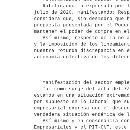
   Ratificando lo expresado por la delegación del PIT-CNT en el seno del Consejo Superior Tripartito el 7 de 
julio de 2020, manifestando: Resp
considera que, sin desmedro que h
propuesta presentada por el Poder
mantener el poder de compra en el
   Así mismo, respecto de la no apertura de los respectivos subgrupos de actividad de los consejos de salarios 
y la imposición de los lineamient
nuestra rotunda discrepancia en e
autonomía colectiva de los difere
                                 ANEXO II

   Manifestación del sector empleador:

   Tal como surge del acta del 7/7/20 suscrita por los actores sociales en el Consejo Superior Tripartito, 
estamos en una situación extremad
por supuesto en lo laboral que su
empresarial expresa que el descue
verdadera situación endémica de l
   Así mismo y en consonancia con lo resultante del acta de referencia entre el Poder Ejecutivo, las Cámaras 
Empresariales y el PIT-CNT, este 