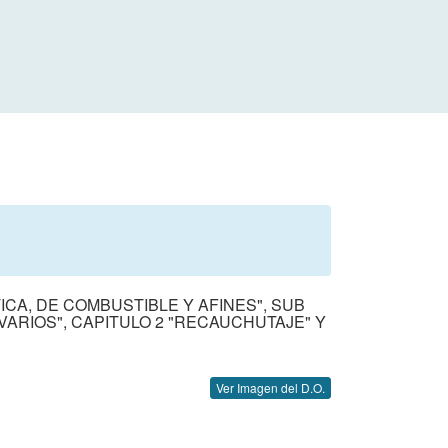
CA, DE COMBUSTIBLE Y AFINES", SUB
 VARIOS", CAPITULO 2 "RECAUCHUTAJE" Y
Ver Imagen del D.O.