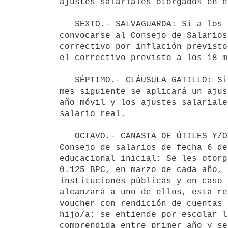
ajustes salariales otorgados en e
   SEXTO.- SALVAGUARDA: Si a los 12 meses de vigencia del acuerdo la inflación supera el 8,5%, podrá 
convocarse al Consejo de Salarios
correctivo por inflación previsto
el correctivo previsto a los 18 m
   SÉPTIMO.- CLÁUSULA GATILLO: Si la inflación medida en años móviles (últimos 12 meses) superara el 12%, al 
mes siguiente se aplicará un ajus
año móvil y los ajustes salariale
salario real.

   OCTAVO.- CANASTA DE ÚTILES Y/O MATERIALES DE ESTUDIO: Se modifica la cláusula décimo segunda del acta de 
Consejo de salarios de fecha 6 de
educacional inicial: Se les otorg
0.125 BPC, en marzo de cada año, 
instituciones públicas y en caso 
alcanzará a uno de ellos, esta re
voucher con rendición de cuentas 
hijo/a; se entiende por escolar l
comprendida entre primer año y se