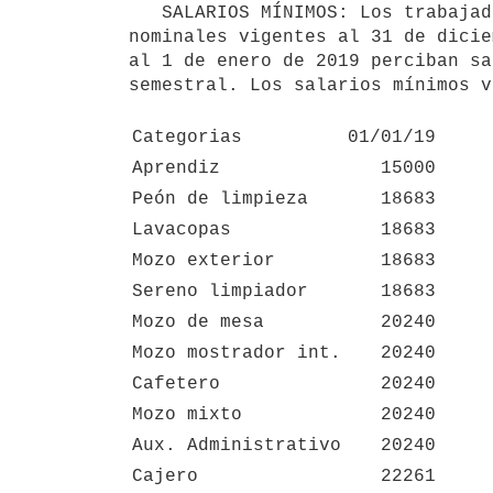
   SALARIOS MÍNIMOS: Los trabajadores del sector abarcados por este acuerdo, verán incrementados sus salarios 
nominales vigentes al 31 de dicie
al 1 de enero de 2019 perciban sa
semestral. Los salarios mínimos v
Categorias
01/01/19
Aprendiz
15000
Peón de limpieza
18683
Lavacopas
18683
Mozo exterior
18683
Sereno limpiador
18683
Mozo de mesa
20240
Mozo mostrador int.
20240
Cafetero
20240
Mozo mixto
20240
Aux. Administrativo
20240
Cajero
22261