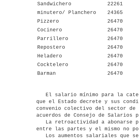
Sandwichero
22261
minutero/ Planchero
24365
Pizzero
26470
Cocinero
26470
Parrillero
26470
Repostero
26470
Heladero
26470
Cocktelero
26470
Barman
26470
   El salario mínimo para la categoría de Aprendiz se regirá siempre por el Salario Mínimo Nacional vigente 
que el Estado decrete y sus condi
convenio colectivo del sector de 
acuerdos de Consejo de Salarios p
   La retroactividad a abonarse por el aumento fijado por este Consejo al 1° de enero de 2019, será convenida 
entre las partes y el mismo no po
   Los aumentos salariales que se hayan dado a cuenta del ajuste del 1° de Enero de 2019, podrán ser 