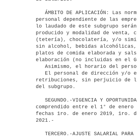
   ÁMBITO DE APLICACIÓN: Las normas del presente acuerdo tienen carácter nacional, abarcando a todo el 
personal dependiente de las empre
lo laudado de este subgrupo serán
producido y modalidad de venta, c
(tetería), chocolatería, y/o simi
sin alcohol, bebidas alcohólicas,
platos de comida elaborada y sals
elaboración (no incluidas en el G
   Asimismo, el horario del personal es de carácter continuo y el horario cortado será de índole excepcional.

   El personal de dirección y/o empleado principal y/o encargado fijarán de acuerdo con la empresa sus 
retribuciones, sin perjuicio de l
del subgrupo.

   SEGUNDO.-VIGENCIA Y OPORTUNIDAD DE LOS AJUSTES SALARIALES: El presente acuerdo abarcará el período 
comprendido entre el 1° de enero 
fechas 1ro. de enero 2019, 1ro. d
2021.-

   TERCERO.-AJUSTE SALARIAL PARA EL PRIMER SEMESTRE (1/01/2019 AL 30/06/2019):
