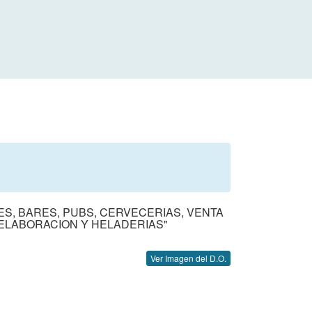
ES, BARES, PUBS, CERVECERIAS, VENTA
E ELABORACION Y HELADERIAS"
Ver Imagen del D.O.