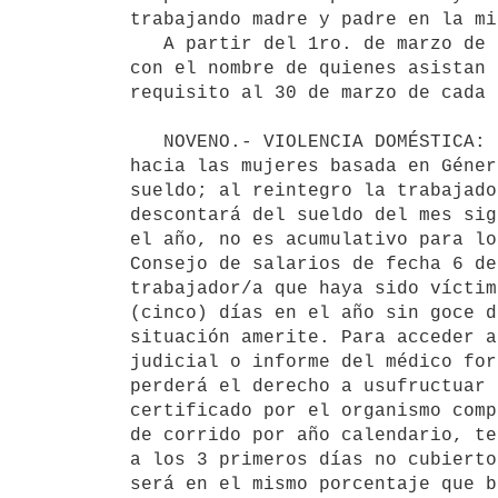
trabajando madre y padre en la mi
   A partir del 1ro. de marzo de 2020, el trabajador beneficiado, deberá entregar en la empresa un comprobante 
con el nombre de quienes asistan 
requisito al 30 de marzo de cada 
   NOVENO.- VIOLENCIA DOMÉSTICA: a) De acuerdo a lo establecido en el artículo 40 de ley 19.580 (Violencia 
hacia las mujeres basada en Géner
sueldo; al reintegro la trabajado
descontará del sueldo del mes sig
el año, no es acumulativo para lo
Consejo de salarios de fecha 6 de
trabajador/a que haya sido víctim
(cinco) días en el año sin goce d
situación amerite. Para acceder a
judicial o informe del médico for
perderá el derecho a usufructuar 
certificado por el organismo comp
de corrido por año calendario, te
a los 3 primeros días no cubierto
será en el mismo porcentaje que b