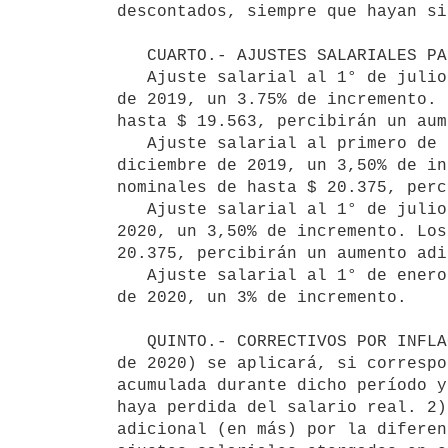
descontados, siempre que hayan si
   CUARTO.- AJUSTES SALARIALES PARA LOS DEMÁS PERÍODOS:

   Ajuste salarial al 1° de julio de 2019.- se aplicará, sobre los salarios nominales vigentes al 30 de junio 
de 2019, un 3.75% de incremento. 
hasta $ 19.563, percibirán un aum
   Ajuste salarial al primero de enero de 2020.- se aplicará, sobre los salarios nominales vigentes al 31 de 
diciembre de 2019, un 3,50% de in
nominales de hasta $ 20.375, perc
   Ajuste salarial al 1° de julio 2020.- se aplicará sobre los salarios nominales vigentes al 30 de junio de 
2020, un 3,50% de incremento. Los
20.375, percibirán un aumento adi
   Ajuste salarial al 1° de enero 2021.- se aplicará sobre los salarios nominales vigentes al 31 de diciembre 
de 2020, un 3% de incremento.

   QUINTO.- CORRECTIVOS POR INFLACIÓN: 1)- Transcurridos 18 meses de la vigencia de este acuerdo (1 de julio 
de 2020) se aplicará, si correspo
acumulada durante dicho período y
haya perdida del salario real. 2)
adicional (en más) por la diferen