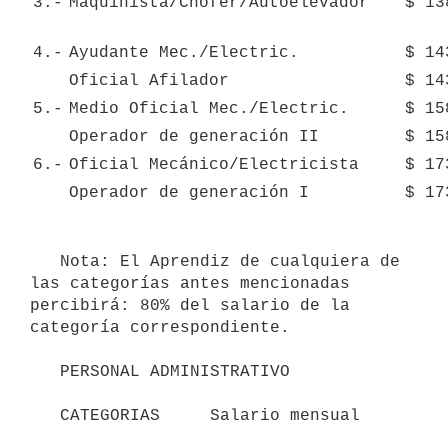
3.-
Maquinista/Chofer/Autoelevador
$ 13
4.-
Ayudante Mec./Electric.
$ 14
Oficial Afilador
$ 14
5.-
Medio Oficial Mec./Electric.
$ 15
Operador de generación II
$ 15
6.-
Oficial Mecánico/Electricista
$ 17
Operador de generación I
$ 17
   Nota: El Aprendiz de cualquiera de 
las categorías antes mencionadas 
percibirá: 80% del salario de la 
categoría correspondiente.

   PERSONAL ADMINISTRATIVO

   CATEGORIAS     Salario mensual
