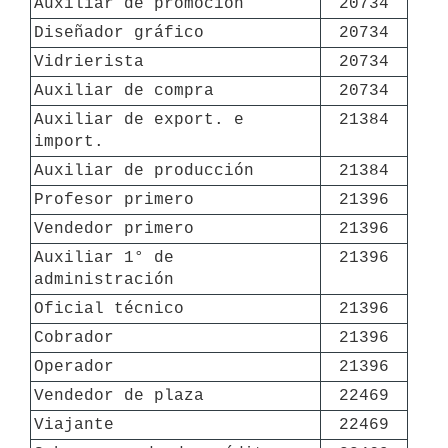
Auxiliar de promoción
20734
Diseñador gráfico
20734
Vidrierista
20734
Auxiliar de compra
20734
Auxiliar de export. e 
21384
import.
Auxiliar de producción
21384
Profesor primero
21396
Vendedor primero
21396
Auxiliar 1° de 
21396
administración
Oficial técnico
21396
Cobrador
21396
Operador
21396
Vendedor de plaza
22469
Viajante
22469