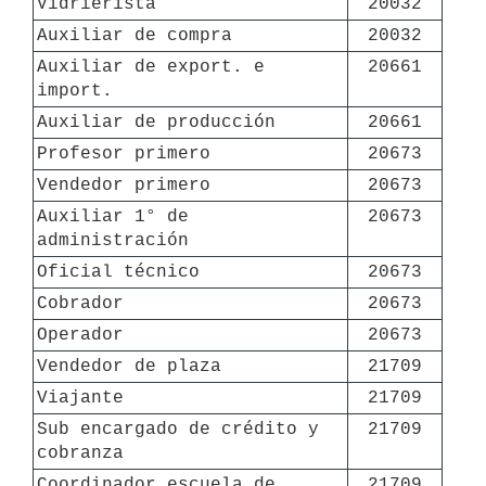
Vidrierista
20032
Auxiliar de compra
20032
Auxiliar de export. e 
20661
import.
Auxiliar de producción
20661
Profesor primero
20673
Vendedor primero
20673
Auxiliar 1° de 
20673
administración
Oficial técnico
20673
Cobrador
20673
Operador
20673
Vendedor de plaza
21709
Viajante
21709
Sub encargado de crédito y 
21709
cobranza
Coordinador escuela de 
21709