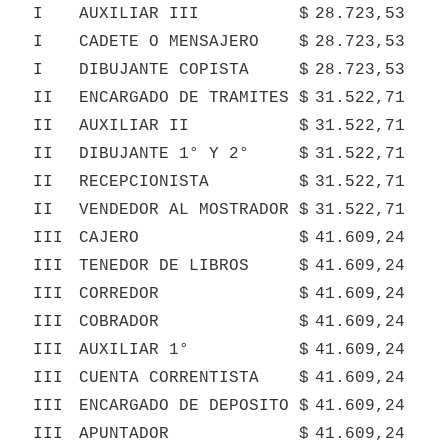
I
AUXILIAR III
$
28.723,53
I
CADETE O MENSAJERO
$
28.723,53
I
DIBUJANTE COPISTA
$
28.723,53
II
ENCARGADO DE TRAMITES
$
31.522,71
II
AUXILIAR II
$
31.522,71
II
DIBUJANTE 1° Y 2°
$
31.522,71
II
RECEPCIONISTA
$
31.522,71
II
VENDEDOR AL MOSTRADOR
$
31.522,71
III
CAJERO
$
41.609,24
III
TENEDOR DE LIBROS
$
41.609,24
III
CORREDOR
$
41.609,24
III
COBRADOR
$
41.609,24
III
AUXILIAR 1°
$
41.609,24
III
CUENTA CORRENTISTA
$
41.609,24
III
ENCARGADO DE DEPOSITO
$
41.609,24
III
APUNTADOR
$
41.609,24