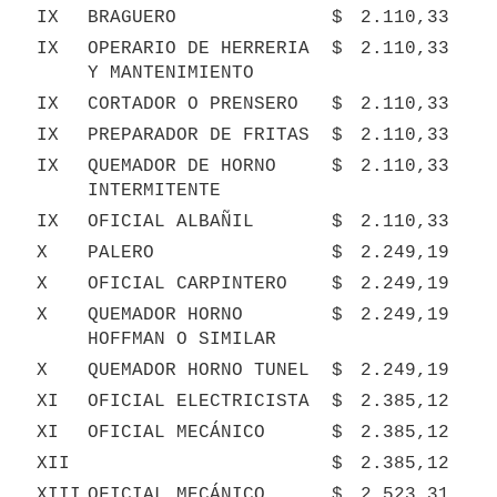
IX
BRAGUERO
$
2.110,33
IX
OPERARIO DE HERRERIA 
$
2.110,33
Y MANTENIMIENTO
IX
CORTADOR O PRENSERO
$
2.110,33
IX
PREPARADOR DE FRITAS
$
2.110,33
IX
QUEMADOR DE HORNO 
$
2.110,33
INTERMITENTE
IX
OFICIAL ALBAÑIL
$
2.110,33
X
PALERO
$
2.249,19
X
OFICIAL CARPINTERO
$
2.249,19
X
QUEMADOR HORNO 
$
2.249,19
HOFFMAN O SIMILAR
X
QUEMADOR HORNO TUNEL
$
2.249,19
XI
OFICIAL ELECTRICISTA
$
2.385,12
XI
OFICIAL MECÁNICO
$
2.385,12
XII
$
2.385,12
XIII
OFICIAL MECÁNICO 
$
2.523,31