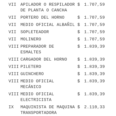
VII
APILADOR O RESPILADOR 
$
1.707,59
DE PLANTA O CANCHA
VII
PORTERO DEL HORNO
$
1.707,59
VII
MEDIO OFICIAL ALBAÑIL
$
1.707,59
VII
SOPLETEADOR
$
1.707,59
VII
MOLINERO
$
1.707,59
VIII
PREPARADOR DE 
$
1.839,39
ESMALTES
VIII
CARGADOR DEL HORNO
$
1.839,39
VIII
PILETERO
$
1.839,39
VIII
GUINCHERO
$
1.839,39
VIII
MEDIO OFICIAL 
$
1.839,39
MECÁNICO
VIII
MEDIO OFICIAL 
$
1.839,39
ELECTRICISTA
IX
MAQUINISTA DE MAQUINA 
$
2.110,33
TRANSPORTADORA