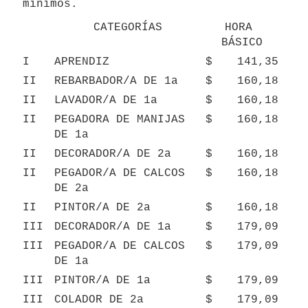
mínimos.
CATEGORÍAS
HORA 
BÁSICO
I
APRENDIZ
$
141,35
II
REBARBADOR/A DE 1a
$
160,18
II
LAVADOR/A DE 1a
$
160,18
II
PEGADORA DE MANIJAS 
$
160,18
DE 1a
II
DECORADOR/A DE 2a
$
160,18
II
PEGADOR/A DE CALCOS 
$
160,18
DE 2a
II
PINTOR/A DE 2a
$
160,18
III
DECORADOR/A DE 1a
$
179,09
III
PEGADOR/A DE CALCOS 
$
179,09
DE 1a
III
PINTOR/A DE 1a
$
179,09
III
COLADOR DE 2a
$
179,09