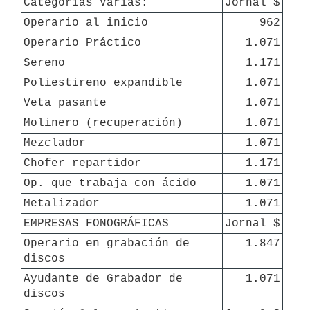
Categorías Varias:
Jornal $
Operario al inicio
962
Operario Práctico
1.071
Sereno
1.171
Poliestireno expandible
1.071
Veta pasante
1.071
Molinero (recuperación)
1.071
Mezclador
1.071
Chofer repartidor
1.171
Op. que trabaja con ácido
1.071
Metalizador
1.071
EMPRESAS FONOGRÁFICAS
Jornal $
Operario en grabación de 
1.847
discos
Ayudante de Grabador de 
1.071
discos