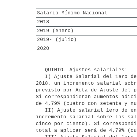
Salario Mínimo Nacional
2018
2019 (enero)
2019- (julio)
2020
   QUINTO. Ajustes salariales:

   I) Ajuste Salarial del 1ero de julio del año 2018. Se establece con vigencia a partir del 1° de julio de 
2018, un incremento salarial sobr
previsto por Acta de Ajuste del p
Si correspondieran aumentos adici
de 4,79% (cuatro con setenta y nu
   II) Ajuste salarial 1ero de enero de 2019: Se establece con vigencia a partir del 1° de enero de 2019, un 
incremento salarial sobre los sal
cinco por ciento). Si correspondi
total a aplicar será de 4,79% (cu