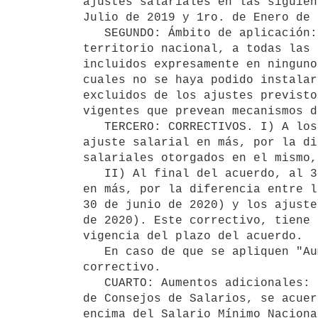
ajustes salariales en las siguien
Julio de 2019 y 1ro. de Enero de 
   SEGUNDO: Ámbito de aplicación: Las normas contenidas en el presente acuerdo serán de aplicación, en todo el 
territorio nacional, a todas las 
incluidos expresamente en ninguno
cuales no se haya podido instalar
excluidos de los ajustes previsto
vigentes que prevean mecanismos d
   TERCERO: CORRECTIVOS. I) A los 18 meses de vigencia del presente acuerdo, se aplicará, si corresponde, un 
ajuste salarial en más, por la di
salariales otorgados en el mismo,
   II) Al final del acuerdo, al 30 de junio de 2020, se aplicará, si corresponde un ajuste salarial adicional 
en más, por la diferencia entre l
30 de junio de 2020) y los ajuste
de 2020). Este correctivo, tiene 
vigencia del plazo del acuerdo.

   En caso de que se apliquen "Aumentos adicionales", los mismos no se tendrán en cuenta para el cálculo del 
correctivo.

   CUARTO: Aumentos adicionales: En aplicación de los lineamientos del Poder Ejecutivo para la presente Ronda 
de Consejos de Salarios, se acuer
encima del Salario Mínimo Naciona