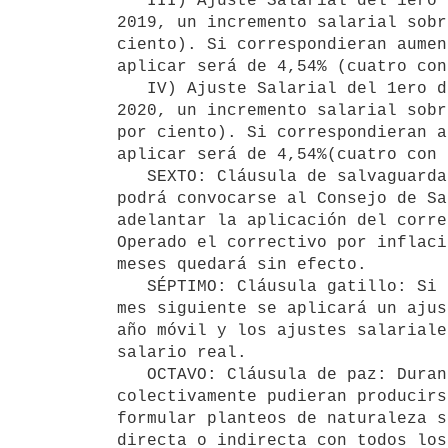
   III) Ajuste Salarial del 1ero de julio del año 2019: Se establece con vigencia a partir del 1° de julio de 
2019, un incremento salarial sobr
ciento). Si correspondieran aumen
aplicar será de 4,54% (cuatro con
   IV) Ajuste Salarial del 1ero de enero del año 2020: Se establece con vigencia a partir del 1° de enero de 
2020, un incremento salarial sobr
por ciento). Si correspondieran a
aplicar será de 4,54%(cuatro con 
   SEXTO: Cláusula de salvaguarda: Si a los 12 meses de vigencia del acuerdo la inflación superara el 8,5%, 
podrá convocarse al Consejo de Sa
adelantar la aplicación del corre
Operado el correctivo por inflaci
meses quedará sin efecto.

   SÉPTIMO: Cláusula gatillo: Si la inflación medida en años móviles (últimos 12 meses) superara el 12%, al 
mes siguiente se aplicará un ajus
año móvil y los ajustes salariale
salario real.

   OCTAVO: Cláusula de paz: Durante la vigencia del  presente Acuerdo, y salvo los reclamos que individual o 
colectivamente pudieran producirs
formular planteos de naturaleza s
directa o indirecta con todos los