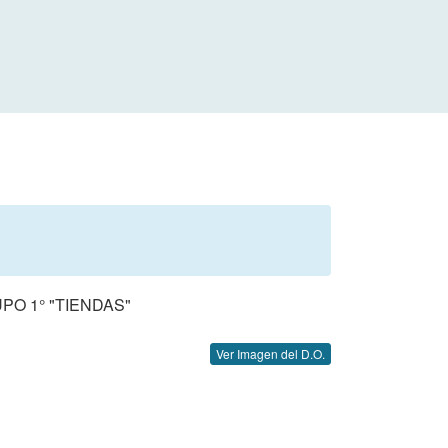
O 1° "TIENDAS"
Ver Imagen del D.O.