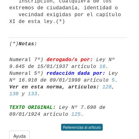
   inscripción, cualquiera de los 
extremos de ciudadanía, identidad o

   vecindad exigidas por el capítulo 
XI de esta ley.(*)
(*)
Notas:
Numeral 7º) 
derogado/s por:
 Ley Nº 
9.645 de 15/01/1937 artículo 
16
.

Numeral 5º) 
redacción dada por:
 Ley 
Nº 16.910 de 09/01/1998 artículo 
5
Ver en esta norma, artículos:
128
, 
130
 y 
133
TEXTO ORIGINAL:
 Ley Nº 7.690 de 
09/01/1924 artículo 
125
Referencias al artículo
Ayuda