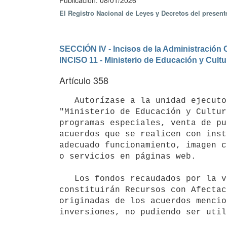
Publicación: 08/01/2026
El Registro Nacional de Leyes y Decretos del present
SECCIÓN IV - Incisos de la Administración 
INCISO 11 - Ministerio de Educación y Cultu
Artículo 358
   Autorízase a la unidad ejecutora 024 "Servicio de Comunicación Audiovisual Nacional", del Inciso 11 
"Ministerio de Educación y Cultur
programas especiales, venta de pu
acuerdos que se realicen con inst
adecuado funcionamiento, imagen c
o servicios en páginas web.

   Los fondos recaudados por la venta de estos derechos, patrocinios, publicidad y servicios técnicos 
constituirán Recursos con Afectac
originadas de los acuerdos mencio
inversiones, no pudiendo ser util