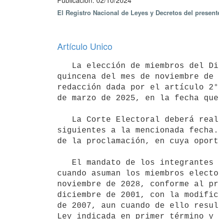
Publicación: 02/10/2024
El Registro Nacional de Leyes y Decretos del present
Artículo Unico
   La elección de miembros del Directorio de la Caja Notarial de Seguridad Social a celebrarse en la primera 
quincena del mes de noviembre de 
redacción dada por el artículo 2°
de marzo de 2025, en la fecha que
   La Corte Electoral deberá realizar la proclamación de los miembros electos dentro de los treinta días 
siguientes a la mencionada fecha.
de la proclamación, en cuya oport
   El mandato de los integrantes del Directorio elegidos en los comicios referidos precedentemente, expirará 
cuando asuman los miembros electo
noviembre de 2028, conforme al pr
diciembre de 2001, con la modific
de 2007, aun cuando de ello resul