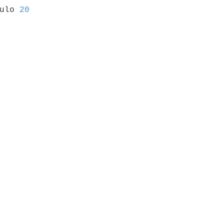
culo 
20