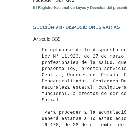
Publicación: 09/11/2021
El Registro Nacional de Leyes y Decretos del presen
SECCIÓN VIII - DISPOSICIONES VARIAS
Artículo 339
   Exceptúanse de lo dispuesto en el artículo 32 de la

   Ley N° 11.923, de 27 de marzo de 1953 y sus modificativas, a aquellos

   profesionales de la salud, que a la fecha de promulgación de la

   presente ley, presten servicios como tales en la Administración

   Central, Poderes del Estado, Entes Autónomos, Servicios

   Descentralizados, Gobiernos Departamentales u otros servicios de

   naturaleza estatal, cualquiera sea la naturaleza de su relación

   funcional, a efectos de ser contratados por el Banco de Previsión

   Social.

    Para proceder a la acumulación prevista en el inciso precedente,

   deberá estarse a lo establecido en el artículo 650 de la Ley N°

   16.170, de 28 de diciembre de