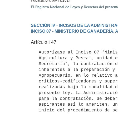
Publicación: 09/11/2021
El Registro Nacional de Leyes y Decretos del presen
SECCIÓN IV - INCISOS DE LA ADMINIST
INCISO 07 - MINISTERIO DE GANADERÍA,
Artículo 147
   Autorízase al Inciso 07 'Ministerio de Ganadería,

   Agricultura y Pesca', unidad ejecutora 001 'Dirección General de

   Secretaría', la contratación de personal para atender las tareas

   inherentes a la preparación y ejecución del Censo General

   Agropecuario, en lo relativo a tareas de encuestadores,

   críticos-codificadores y supervisores de campo, las que serán

   realizadas bajo la modalidad de contrato zafral, establecida en la

   presente ley. La Administración establecerá las bases y condiciones

   para la contratación. Se deberá prever en el caso que el número de

   aspirantes así lo ameriten, una instancia de sorteo en forma previa al

   inicio del procedimiento de selección a aplicar.
