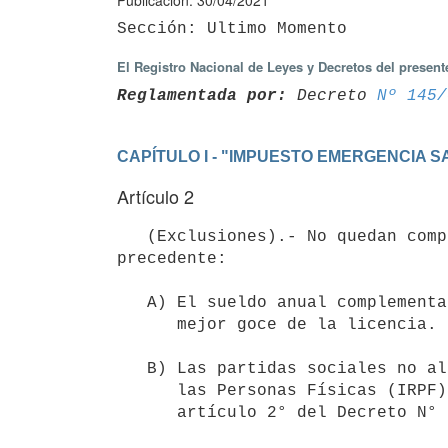
Publicación: 30/04/2021
El Registro Nacional de Leyes y Decretos del presen
Reglamentada por:
 Decreto 
Nº 145/
CAPÍTULO I - "IMPUESTO EMERGENCIA SAN
Artículo 2
   (Exclusiones).- No quedan comprendidos en las remuneraciones y prestaciones a que refiere el inciso 
precedente:

   A) El sueldo anual complementario y, de corresponder, la suma para el

      mejor goce de la licencia.

   B) Las partidas sociales no alcanzadas por el Impuesto a las Rentas de

      las Personas Físicas (IRPF) de acuerdo a lo dispuesto por el 

      artículo 2° del Decreto N° 306/007, de 27 de agosto de 2007.
