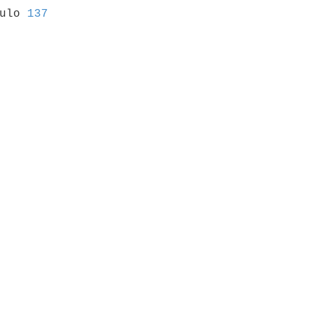
culo 
137