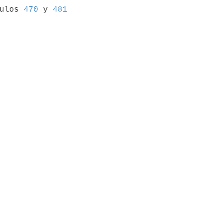
culos 
470
 y 
481