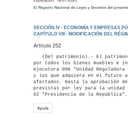
Publicación: 14/07/2020
El Registro Nacional de Leyes y Decretos del presen
SECCIÓN IV - ECONOMÍA Y EMPRESAS P
CAPÍTULO VIII - MODIFICACIÓN DEL RÉ
Artículo 252
   (Del patrimonio).- El patrimonio de la persona jurídica que se crea por la presente ley, estará integrado 
por todos los bienes muebles e in
ejecutora 006 "Unidad Reguladora 
y los que adquiera en el futuro a
afectados. Hasta la aprobación de
previstas por ley para la unidad 
Ayuda