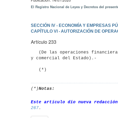
Publicación: 14/07/2020
El Registro Nacional de Leyes y Decretos del presen
SECCIÓN IV - ECONOMÍA Y EMPRESAS P
CAPÍTULO VI - AUTORIZACIÓN DE OPER
Artículo 233
   (De las operaciones financieras de los Entes Autónomos y Servicios Descentralizados del dominio industrial 
y comercial del Estado).- 

(*)
Notas:
Este artículo dio nueva redacción
267