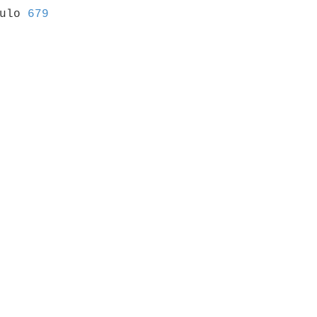
culo 
679