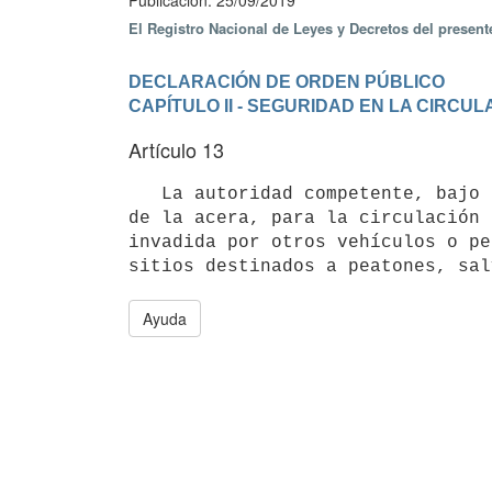
Publicación: 25/09/2019
El Registro Nacional de Leyes y Decretos del presen
DECLARACIÓN DE ORDEN PÚBLICO
CAPÍTULO II - SEGURIDAD EN LA CIRC
Artículo 13
   La autoridad competente, bajo determinadas condiciones, podrá reservar un área específica de la calzada o 
de la acera, para la circulación 
invadida por otros vehículos o pe
Ayuda